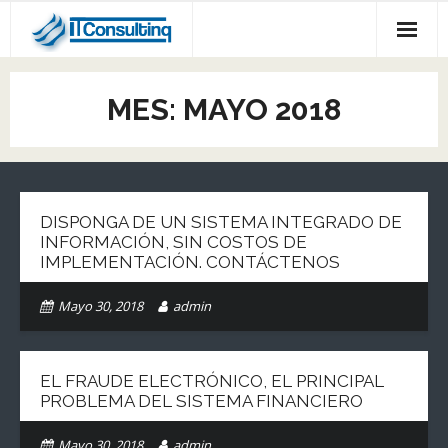
Inicio
MES: MAYO 2018
Sileasing
Productos y Servicios
Casos de Éxito
DISPONGA DE UN SISTEMA INTEGRADO DE
INFORMACIÓN, SIN COSTOS DE
Alianzas
IMPLEMENTACIÓN. CONTÁCTENOS
Soporte
Mayo 30, 2018
admin
Contáctenos
EL FRAUDE ELECTRÓNICO, EL PRINCIPAL
PROBLEMA DEL SISTEMA FINANCIERO
Mayo 30, 2018
admin