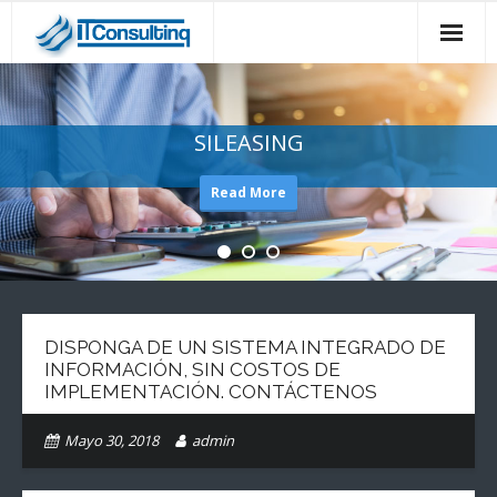
Inicio
Sileasing
SILEASING
Productos y Servicios
Read More
Casos de Éxito
Alianzas
Soporte
DISPONGA DE UN SISTEMA INTEGRADO DE
INFORMACIÓN, SIN COSTOS DE
Contáctenos
IMPLEMENTACIÓN. CONTÁCTENOS
Mayo 30, 2018
admin